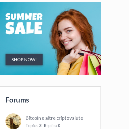
Forums
Bitcoin e altre criptovalute
Topics:
3
Replies:
0