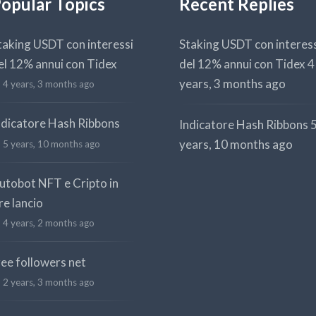
opular Topics
Recent Replies
taking USDT con interessi
Staking USDT con interes
el 12% annui con Tidex
del 12% annui con Tidex
4
years, 3 months ago
4 years, 3 months ago
ndicatore Hash Ribbons
Indicatore Hash Ribbons
years, 10 months ago
5 years, 10 months ago
utobot NFT e Cripto in
re lancio
4 years, 2 months ago
ree followers net
2 years, 3 months ago