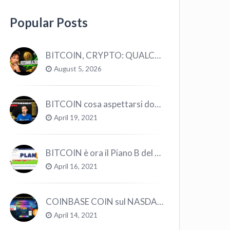
Popular Posts
BITCOIN, CRYPTO: QUALCOSA STA CAMBIANDO? (ASCOLTA…)
August 5, 2026
BITCOIN cosa aspettarsi dopo il “Crollo”? – CryptoMonday NEWS w16/’21
April 19, 2021
BITCOIN è ora il Piano B del Mondo
April 16, 2021
COINBASE COIN sul NASDAQ e le CRYPTO volano!
April 14, 2021