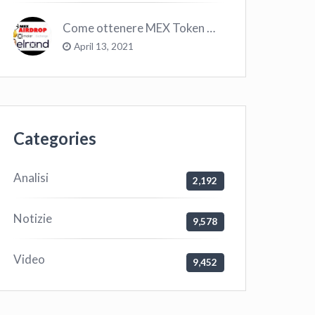
Come ottenere MEX Token GRATIS su Elrond ?
April 13, 2021
Categories
Analisi
2,192
Notizie
9,578
Video
9,452