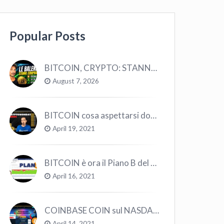
Popular Posts
BITCOIN, CRYPTO: STANNO COMPRANDO TUTTI (GUARDA QUESTI DATI), EPPURE…
August 7, 2026
BITCOIN cosa aspettarsi dopo il “Crollo”? – CryptoMonday NEWS w16/’21
April 19, 2021
BITCOIN è ora il Piano B del Mondo
April 16, 2021
COINBASE COIN sul NASDAQ e le CRYPTO volano!
April 14, 2021