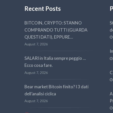
Recent Posts
P
BITCOIN, CRYPTO: STANNO
S
COMPRANDO TUTTI (GUARDA
d
QUESTI DATI), EPPURE…
August 7, 2026
I
SALARI in Italia sempre peggio …
Ecco cosa fare.
C
August 7, 2026
Bear market Bitcoin finito? I 3 dati
dell’analisi ciclica
A
P
August 7, 2026