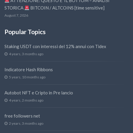
ATTENZIONE: QUESTO E’ IL BOTTOM – ANALISI
STORICA
BITCOIN / ALTCOINS [time sensitive]
August 7, 2026
Popular Topics
Staking USDT con interessi del 12% annui con Tidex
4 years, 3 months ago
Indicatore Hash Ribbons
5 years, 10 months ago
Autobot NFT e Cripto in Pre lancio
4 years, 2 months ago
free followers net
2 years, 3 months ago