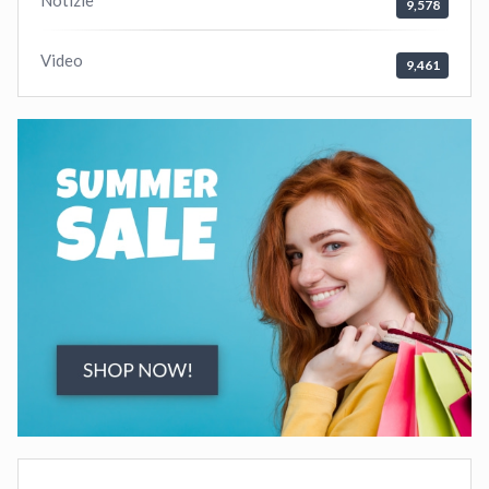
9,578
Video
9,461