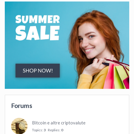
Forums
Bitcoin e altre criptovalute
Topics:
3
Replies:
0