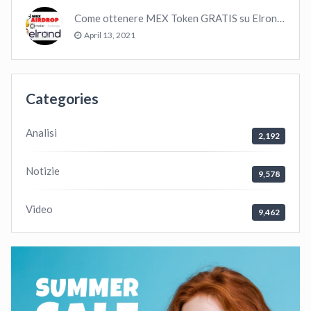
Come ottenere MEX Token GRATIS su Elrond ?
April 13, 2021
Categories
Analisi
2,192
Notizie
9,578
Video
9,462