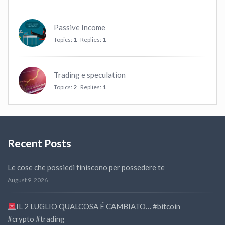
Passive Income
Topics:
1
Replies:
1
Trading e speculation
Topics:
2
Replies:
1
Recent Posts
Le cose che possiedi finiscono per possedere te
August 9, 2026
IL 2 LUGLIO QUALCOSA É CAMBIATO… #bitcoin
#crypto #trading