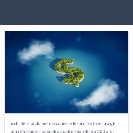
icchi del mondo per nascondere le loro fortune, tra gli
altri 35 leader mondiali attuali ed ex, oltre a 300 altri