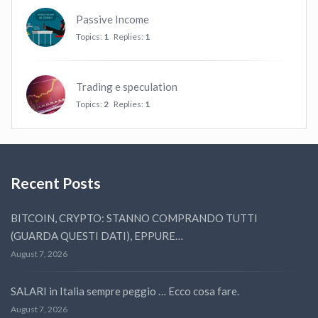
Passive Income
Topics:
1
Replies:
1
Trading e speculation
Topics:
2
Replies:
1
Recent Posts
BITCOIN, CRYPTO: STANNO COMPRANDO TUTTI
(GUARDA QUESTI DATI), EPPURE…
August 7, 2026
SALARI in Italia sempre peggio … Ecco cosa fare.
August 7, 2026