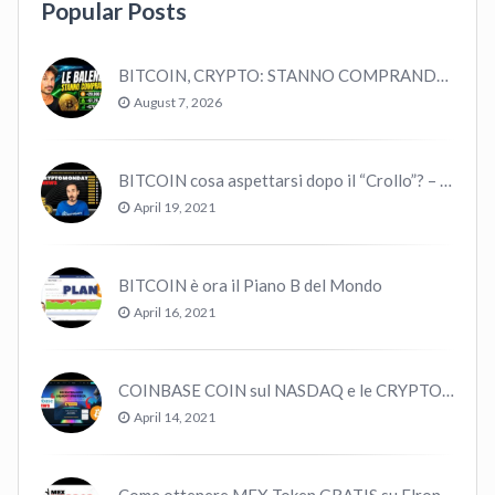
Popular Posts
BITCOIN, CRYPTO: STANNO COMPRANDO TUTTI (GUARDA QUESTI DATI), EPPURE…
August 7, 2026
BITCOIN cosa aspettarsi dopo il “Crollo”? – CryptoMonday NEWS w16/’21
April 19, 2021
BITCOIN è ora il Piano B del Mondo
April 16, 2021
COINBASE COIN sul NASDAQ e le CRYPTO volano!
April 14, 2021
Come ottenere MEX Token GRATIS su Elrond ?