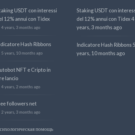
taking USDT con interessi
Staking USDT con interes
el 12% annui con Tidex
del 12% annui con Tidex
4
years, 3 months ago
4 years, 3 months ago
ndicatore Hash Ribbons
Indicatore Hash Ribbons
years, 10 months ago
5 years, 10 months ago
utobot NFT e Cripto in
re lancio
4 years, 2 months ago
ree followers net
2 years, 3 months ago
сихологическая помощь