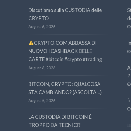
Discutiamo sulla CUSTODIA delle
S
CRYPTO
d
August 6, 2026
CRYPTO.COM ABBASSA DI
I
NUOVO I CASHBACK DELLE
CARTE #bitcoin #crypto #trading
A
August 6, 2026
P
BITCOIN, CRYPTO: QUALCOSA
STA CAMBIANDO? (ASCOLTA…)
f
August 5, 2026
LA CUSTODIA DI BITCOIN É
TROPPO DA TECNICI?
П