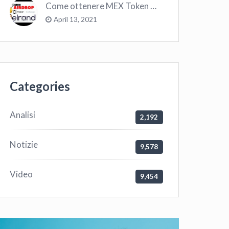
Come ottenere MEX Token GRATIS su Elrond ?
April 13, 2021
Categories
Analisi
2,192
Notizie
9,578
Video
9,454