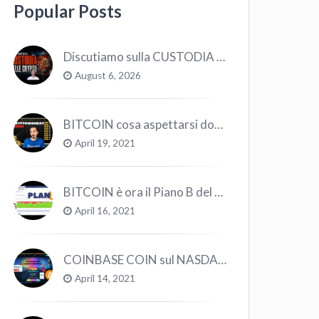
Popular Posts
Discutiamo sulla CUSTODIA delle CRYPTO
August 6, 2026
BITCOIN cosa aspettarsi dopo il “Crollo”? – CryptoMonday NEWS w16/’21
April 19, 2021
BITCOIN è ora il Piano B del Mondo
April 16, 2021
COINBASE COIN sul NASDAQ e le CRYPTO volano!
April 14, 2021