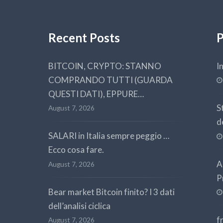
Recent Posts
P
BITCOIN, CRYPTO: STANNO
I
COMPRANDO TUTTI (GUARDA
QUESTI DATI), EPPURE…
S
August 7, 2026
d
SALARI in Italia sempre peggio …
Ecco cosa fare.
A
August 7, 2026
P
Bear market Bitcoin finito? I 3 dati
dell’analisi ciclica
f
August 7, 2026