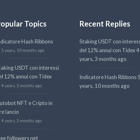
opular Topics
Recent Replies
ndicatore Hash Ribbons
Staking USDT con interes
del 12% annui con Tidex
4
5 years, 10 months ago
years, 3 months ago
taking USDT con interessi
el 12% annui con Tidex
Indicatore Hash Ribbons
years, 10 months ago
4 years, 3 months ago
utobot NFT e Cripto in
re lancio
4 years, 2 months ago
ree followers net