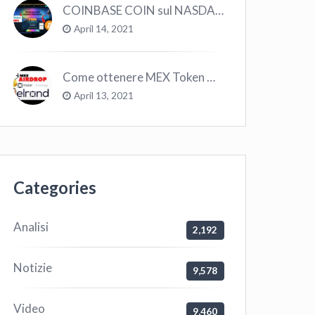
COINBASE COIN sul NASDAQ e le CRYPTO volano!
April 14, 2021
Come ottenere MEX Token GRATIS su Elrond ?
April 13, 2021
Categories
Analisi
2,192
Notizie
9,578
Video
9,460