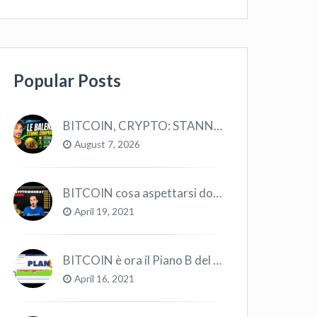
Popular Posts
BITCOIN, CRYPTO: STANNO COMPRANDO TUTTI (GUARDA QUESTI DATI), EPPURE…
August 7, 2026
BITCOIN cosa aspettarsi dopo il “Crollo”? – CryptoMonday NEWS w16/’21
April 19, 2021
BITCOIN è ora il Piano B del Mondo
April 16, 2021