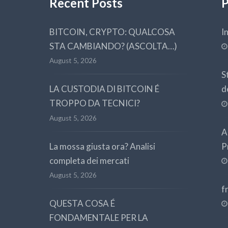
Recent Posts
P
BITCOIN, CRYPTO: QUALCOSA
I
STA CAMBIANDO? (ASCOLTA…)
August 5, 2026
S
LA CUSTODIA DI BITCOIN É
d
TROPPO DA TECNICI?
August 5, 2026
A
La mossa giusta ora? Analisi
P
completa dei mercati
August 5, 2026
f
QUESTA COSA É
FONDAMENTALE PER LA