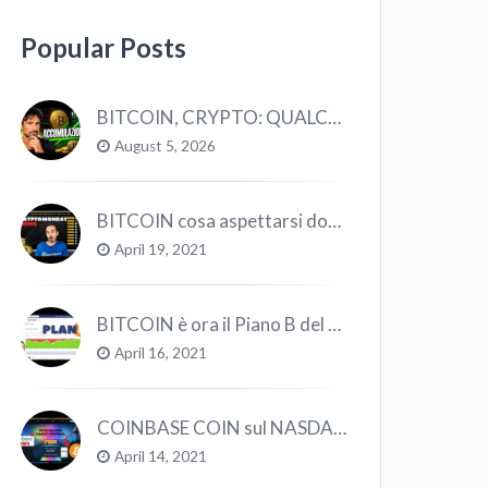
Popular Posts
BITCOIN, CRYPTO: QUALCOSA STA CAMBIANDO? (ASCOLTA…)
August 5, 2026
BITCOIN cosa aspettarsi dopo il “Crollo”? – CryptoMonday NEWS w16/’21
April 19, 2021
BITCOIN è ora il Piano B del Mondo
April 16, 2021
COINBASE COIN sul NASDAQ e le CRYPTO volano!
April 14, 2021