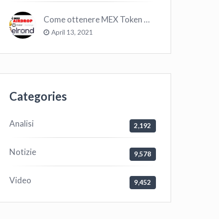
Come ottenere MEX Token GRATIS su Elrond ?
April 13, 2021
Categories
Analisi
2,192
Notizie
9,578
Video
9,452