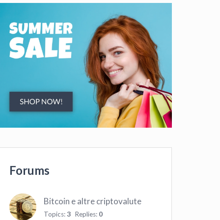
Forums
Bitcoin e altre criptovalute
Topics:
3
Replies:
0