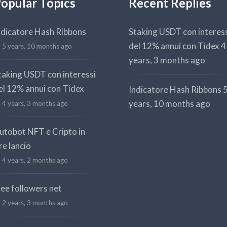
opular Topics
Recent Replies
ndicatore Hash Ribbons
Staking USDT con interes
del 12% annui con Tidex
4
5 years, 10 months ago
years, 3 months ago
taking USDT con interessi
el 12% annui con Tidex
Indicatore Hash Ribbons
years, 10 months ago
4 years, 3 months ago
utobot NFT e Cripto in
re lancio
4 years, 2 months ago
ree followers net
2 years, 3 months ago