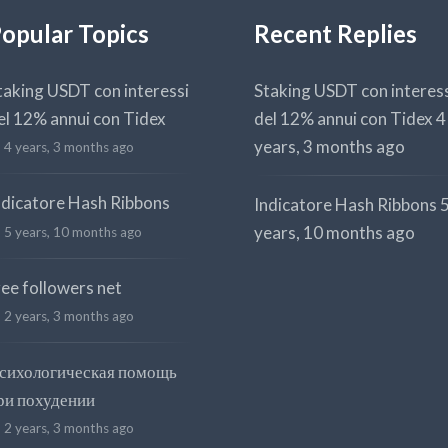
opular Topics
Recent Replies
taking USDT con interessi
Staking USDT con interes
el 12% annui con Tidex
del 12% annui con Tidex
4
years, 3 months ago
4 years, 3 months ago
ndicatore Hash Ribbons
Indicatore Hash Ribbons
years, 10 months ago
5 years, 10 months ago
ree followers net
2 years, 3 months ago
сихологическая помощь
ри похудении
2 years, 3 months ago