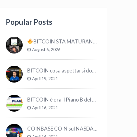
Popular Posts
BITCOIN STA MATURANDO? #bitcoin #crypto #trading
August 6, 2026
BITCOIN cosa aspettarsi dopo il “Crollo”? – CryptoMonday NEWS w16/’21
April 19, 2021
BITCOIN è ora il Piano B del Mondo
April 16, 2021
COINBASE COIN sul NASDAQ e le CRYPTO volano!
April 14, 2021