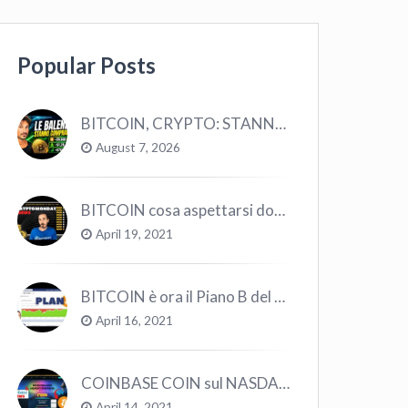
Popular Posts
BITCOIN, CRYPTO: STANNO COMPRANDO TUTTI (GUARDA QUESTI DATI), EPPURE…
August 7, 2026
BITCOIN cosa aspettarsi dopo il “Crollo”? – CryptoMonday NEWS w16/’21
April 19, 2021
BITCOIN è ora il Piano B del Mondo
April 16, 2021
COINBASE COIN sul NASDAQ e le CRYPTO volano!
April 14, 2021