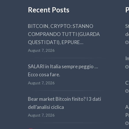
Recent Posts
P
BITCOIN, CRYPTO: STANNO
S
COMPRANDO TUTTI (GUARDA
d
QUESTI DATI), EPPURE…
August 7, 2026
I
SALARI in Italia sempre peggio …
Ecco cosa fare.
C
August 7, 2026
Bear market Bitcoin finito? I 3 dati
dell’analisi ciclica
A
P
August 7, 2026