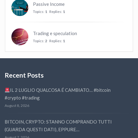
Passive Income
Topics:
1
Replies:
1
Trading e speculation
Topics:
2
Replies:
1
Recent Posts
IL 2 LUGLIO QUALCOSA É CAMBIATO… #bitcoin
#crypto #trading
August 8, 2026
BITCOIN, CRYPTO: STANNO COMPRANDO TUTTI
(GUARDA QUESTI DATI), EPPURE…
August 7, 2026