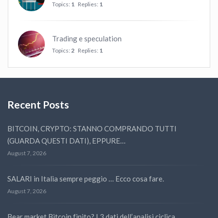
Topics:
1
Replies:
1
Trading e speculation
Topics:
2
Replies:
1
Recent Posts
BITCOIN, CRYPTO: STANNO COMPRANDO TUTTI
(GUARDA QUESTI DATI), EPPURE…
August 7, 2026
SALARI in Italia sempre peggio … Ecco cosa fare.
August 7, 2026
Bear market Bitcoin finito? I 3 dati dell’analisi ciclica