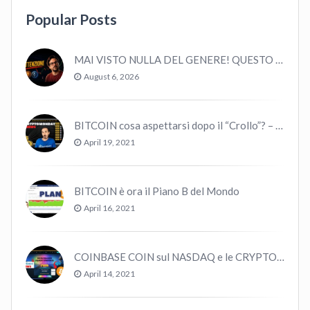
Popular Posts
MAI VISTO NULLA DEL GENERE! QUESTO E’ MANCATO ALL’ULTIMO BULL MARKET! VOLATILITA’ E MACRO!
August 6, 2026
BITCOIN cosa aspettarsi dopo il “Crollo”? – CryptoMonday NEWS w16/’21
April 19, 2021
BITCOIN è ora il Piano B del Mondo
April 16, 2021
COINBASE COIN sul NASDAQ e le CRYPTO volano!
April 14, 2021