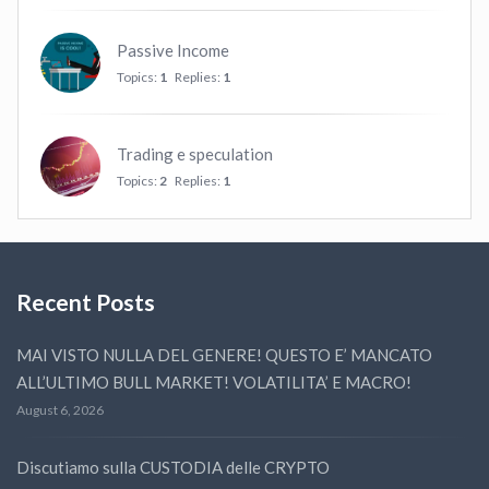
Passive Income
Topics:
1
Replies:
1
Trading e speculation
Topics:
2
Replies:
1
Recent Posts
MAI VISTO NULLA DEL GENERE! QUESTO E’ MANCATO
ALL’ULTIMO BULL MARKET! VOLATILITA’ E MACRO!
August 6, 2026
Discutiamo sulla CUSTODIA delle CRYPTO