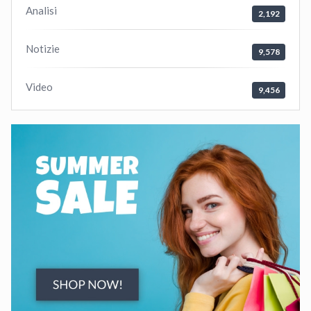
Analisi
2,192
Notizie
9,578
Video
9,456