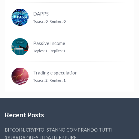
DAPPS
Topics:
0
Replies:
0
Passive Income
Topics:
1
Replies:
1
Trading e speculation
Topics:
2
Replies:
1
Recent Posts
BITCOIN, CRYPTO: STANNO COMPRANDO TUTTI
(GUARDA QUESTI DATI), EPPURE…