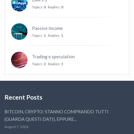
Topics:
0
Replies:
0
Passive Income
Topics:
1
Replies:
1
Trading e speculation
Topics:
2
Replies:
1
Recent Posts
BITCOIN, CRYPTO: STANNO COMPRANDO TUTTI
(GUARDA QUESTI DATI), EPPURE…
August 7, 2026