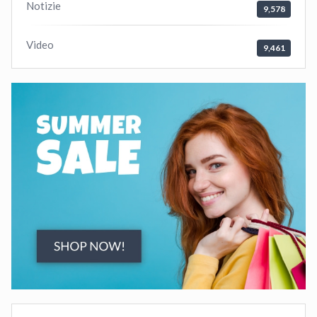
Notizie
9,578
Video
9,461