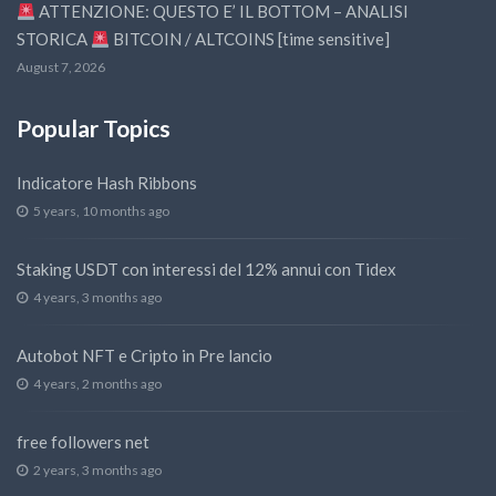
ATTENZIONE: QUESTO E’ IL BOTTOM – ANALISI
STORICA
BITCOIN / ALTCOINS [time sensitive]
August 7, 2026
Popular Topics
Indicatore Hash Ribbons
5 years, 10 months ago
Staking USDT con interessi del 12% annui con Tidex
4 years, 3 months ago
Autobot NFT e Cripto in Pre lancio
4 years, 2 months ago
free followers net
2 years, 3 months ago